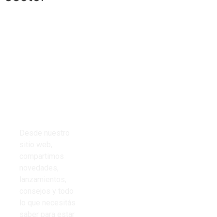
Tienda
Links del
Todos los
sitio
productos
Inicio
Cables
Presupuestos
Desde nuestro
Cinta aisladora
sitio web,
Nosotros
compartimos
Corrugado PVC
novedades,
Contacto
lanzamientos,
Iluminación
consejos y todo
Preguntas
lo que necesitás
Frecuentes
saber para estar