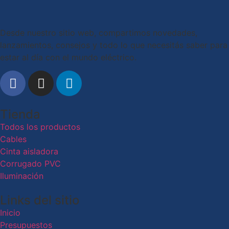
Desde nuestro sitio web, compartimos novedades,
lanzamientos, consejos y todo lo que necesitás saber para
estar al día con el mundo eléctrico.
Tienda
Todos los productos
Cables
Cinta aisladora
Corrugado PVC
Iluminación
Links del sitio
Inicio
Presupuestos