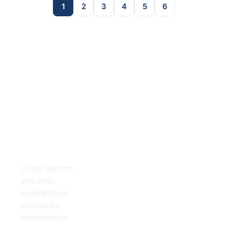
1
2
3
4
5
6
Tienda
Links del
Todos los
sitio
productos
Inicio
Cables
Presupuestos
Desde nuestro
Cinta aisladora
sitio web,
Nosotros
compartimos
Corrugado PVC
novedades,
Contacto
lanzamientos,
Iluminación