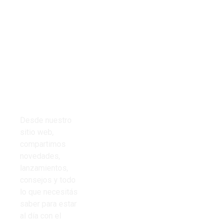
Tienda
Links del
Todos los
sitio
productos
Inicio
Cables
Presupuestos
Desde nuestro
Cinta aisladora
sitio web,
Nosotros
compartimos
Corrugado PVC
novedades,
Contacto
lanzamientos,
Iluminación
consejos y todo
Preguntas
lo que necesitás
Frecuentes
saber para estar
al día con el