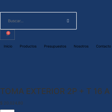
0
Inicio
Productos
Presupuestos
Nosotros
Contacto
TOMA EXTERIOR 2P + T 16 A
$
20.024,80