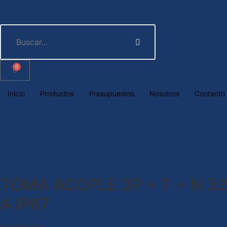
0
Inicio
Productos
Presupuestos
Nosotros
Contacto
TOMA ACOPLE 3P + T + N 32
A IP67