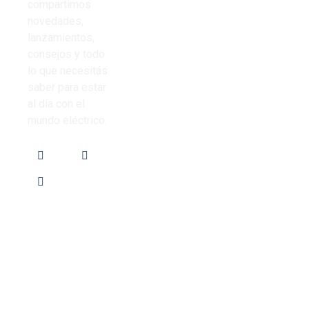
Nosotros
compartimos
Corrugado PVC
novedades,
Contacto
lanzamientos,
Iluminación
consejos y todo
Preguntas
lo que necesitás
Frecuentes
saber para estar
al día con el
mundo eléctrico.
Local de ventas: Av. de Los Constituyentes 6061,
CaBA (1431), Argentina