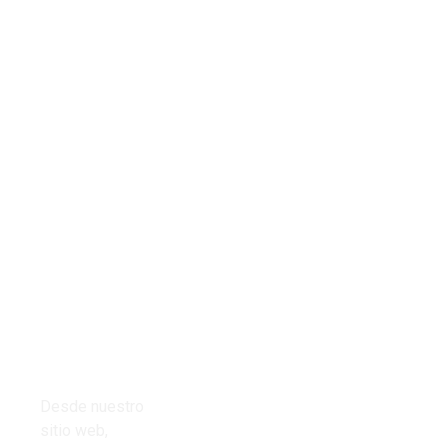
Tienda
Links del
Todos los
sitio
productos
Inicio
Cables
Presupuestos
Desde nuestro
Cinta aisladora
sitio web,