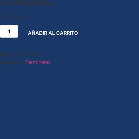
STANDARD.
$
2.876,69
AÑADIR AL CARRITO
SKU
TERTEC50/3
Categoría
Terminales