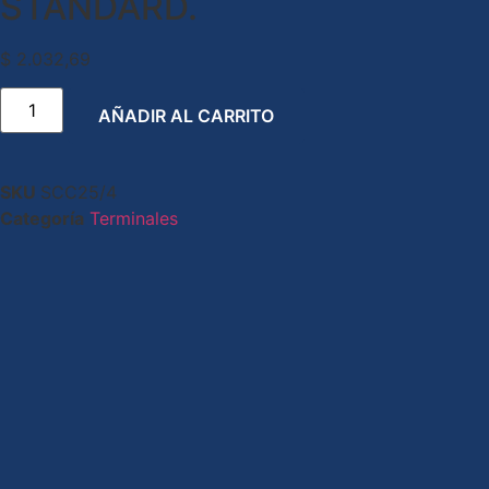
STANDARD.
$
2.032,69
AÑADIR AL CARRITO
SKU
SCC25/4
Categoría
Terminales