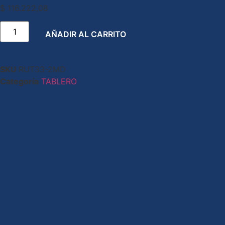
$
116.222,08
AÑADIR AL CARRITO
SKU
RUT33-2MD
Categoría
TABLERO