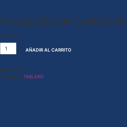
PULSADOR CON CAPUChON D
$
9.418,24
AÑADIR AL CARRITO
SKU
B5BP31
Categoría
TABLERO