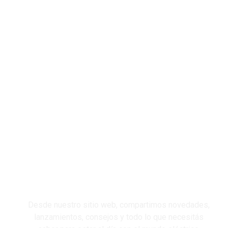
T
C
C
C
I
Desde nuestro sitio web, compartimos novedades,
lanzamientos, consejos y todo lo que necesitás