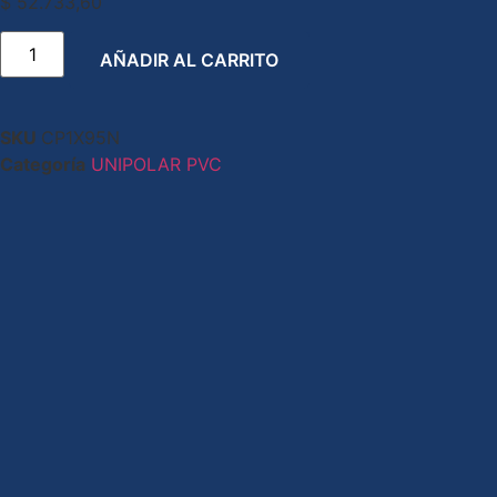
$
52.733,60
AÑADIR AL CARRITO
SKU
CP1X95N
Categoría
UNIPOLAR PVC