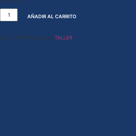
$
2.162,33
AÑADIR AL CARRITO
SKU
CTT4X1
Categoría
TALLER