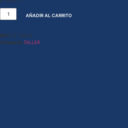
$
1.029,71
AÑADIR AL CARRITO
SKU
CTT3X0.5
Categoría
TALLER