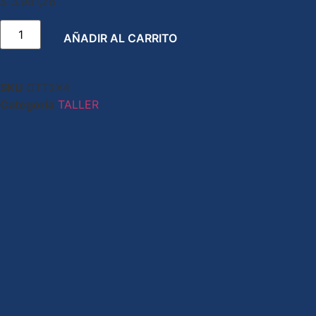
$
3.981,26
AÑADIR AL CARRITO
SKU
CTT2X4
Categoría
TALLER