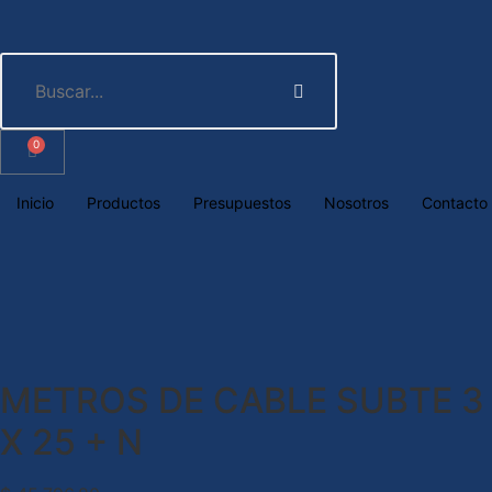
0
Inicio
Productos
Presupuestos
Nosotros
Contacto
METROS DE CABLE SUBTE 3
X 25 + N