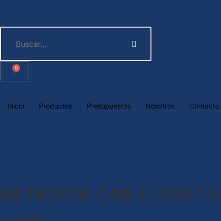
0
Inicio
Productos
Presupuestos
Nosotros
Contacto
METROS DE CABLE LS0H 1 X 
$
38.564,50