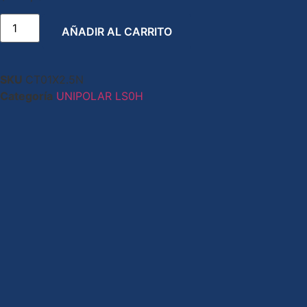
AÑADIR AL CARRITO
SKU
CT01X2.5N
Categoría
UNIPOLAR LS0H