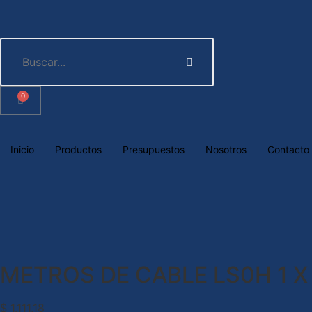
0
Inicio
Productos
Presupuestos
Nosotros
Contacto
METROS DE CABLE LS0H 1 X
$
1.111,18