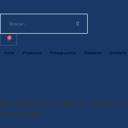
0
Inicio
Productos
Presupuestos
Nosotros
Contacto
METROS DE CABLE LS0H 1 X
16 NEGRO