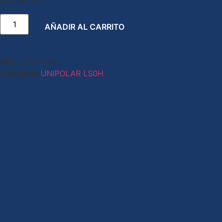
$
6.900,53
AÑADIR AL CARRITO
SKU
CT01X16N
Categoría
UNIPOLAR LS0H