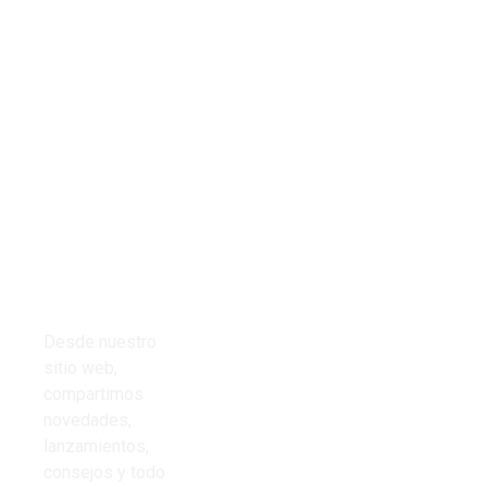
Tienda
Links del
Todos los
sitio
productos
Inicio
Cables
Presupuestos
Desde nuestro
Cinta aisladora
sitio web,
Nosotros
compartimos
Corrugado PVC
novedades,
Contacto
lanzamientos,
Iluminación
consejos y todo
Preguntas