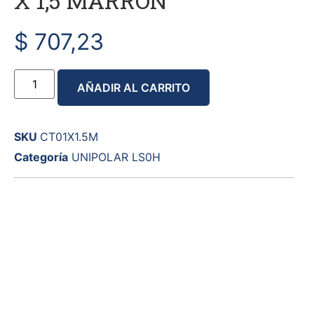
X 1,5 MARRON
$
707,23
AÑADIR AL CARRITO
SKU
CT01X1.5M
Categoría
UNIPOLAR LS0H