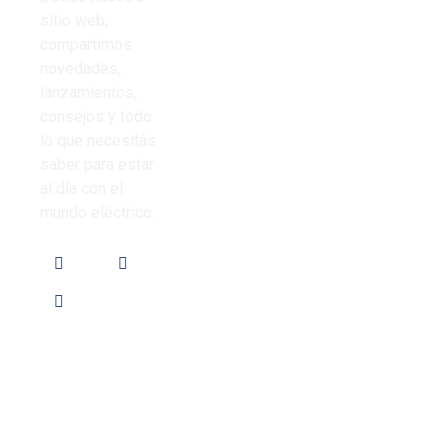
Cinta aisladora
sitio web,
Nosotros
compartimos
Corrugado PVC
novedades,
Contacto
lanzamientos,
Iluminación
consejos y todo
Preguntas
lo que necesitás
Frecuentes
saber para estar
al día con el
mundo eléctrico.
Local de ventas: Av. de Los Constituyentes 6061,