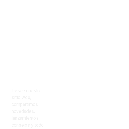
Tienda
Links del
Todos los
sitio
productos
Inicio
Cables
Presupuestos
Desde nuestro
Cinta aisladora
sitio web,
Nosotros
compartimos
Corrugado PVC
novedades,
Contacto
lanzamientos,
Iluminación
consejos y todo
Preguntas