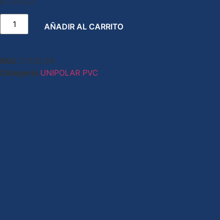
$
1.013,12
AÑADIR AL CARRITO
SKU
CT1X2.5R
Categoría
UNIPOLAR PVC