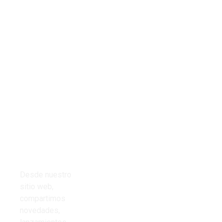
Tienda
Links del
Todos los
sitio
productos
Inicio
Cables
Presupuestos
Desde nuestro
Cinta aisladora
sitio web,
Nosotros
compartimos
Corrugado PVC
novedades,
Contacto