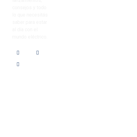
lanzamientos,
Iluminación
consejos y todo
Preguntas
lo que necesitás
Frecuentes
saber para estar
al día con el
mundo eléctrico.
Local de ventas: Av. de Los Constituyentes 6061,
CaBA (1431), Argentina
ventas@pimesa.com.ar