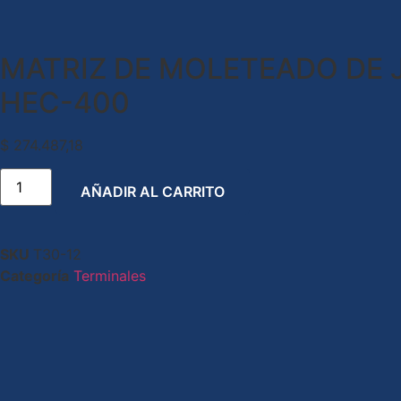
MATRIZ DE MOLETEADO DE J
HEC-400
$
274.487,18
AÑADIR AL CARRITO
SKU
T30-12
Categoría
Terminales