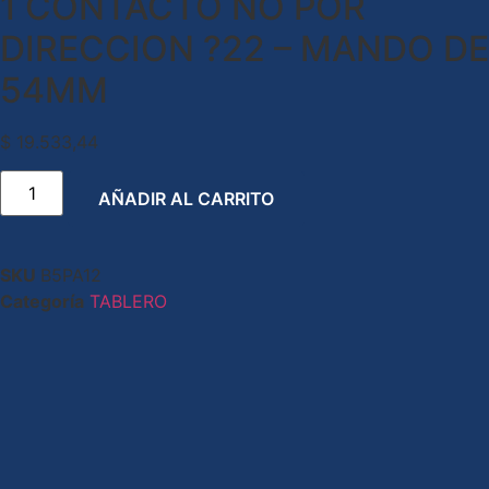
1 CONTACTO NO POR
DIRECCION ?22 – MANDO DE
54MM
$
19.533,44
AÑADIR AL CARRITO
SKU
B5PA12
Categoría
TABLERO