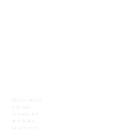
Tienda
Links del
Todos los
sitio
productos
Inicio
Cables
Presupuestos
Desde nuestro
Cinta aisladora
sitio web,
Nosotros
compartimos
Corrugado PVC
novedades,
Contacto
lanzamientos,
Iluminación