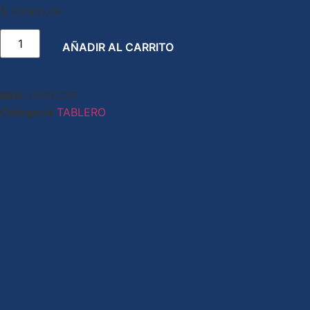
$
43.961,44
AÑADIR AL CARRITO
SKU
J102C125
Categoría
TABLERO