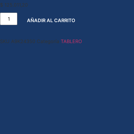
$
125.011,20
AÑADIR AL CARRITO
SKU
A9K24350
Categoría
TABLERO