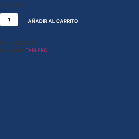
$
41.235,20
AÑADIR AL CARRITO
SKU
A9K24220
Categoría
TABLERO