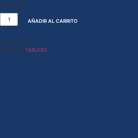
$
77.438,40
AÑADIR AL CARRITO
SKU
A9N61517
Categoría
TABLERO