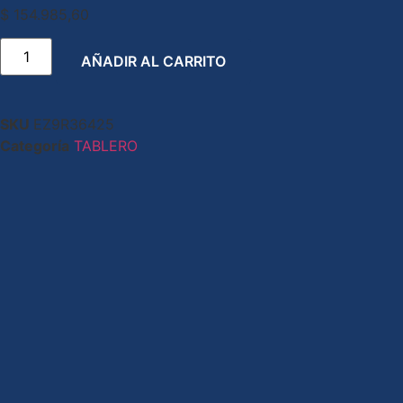
$
154.985,60
AÑADIR AL CARRITO
SKU
EZ9R36425
Categoría
TABLERO