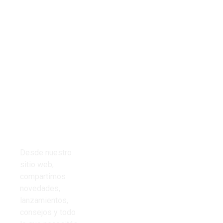
Tienda
Links del
Todos los
sitio
productos
Inicio
Cables
Presupuestos
Desde nuestro
Cinta aisladora
sitio web,
Nosotros
compartimos
Corrugado PVC
novedades,
Contacto
lanzamientos,
Iluminación
consejos y todo
Preguntas