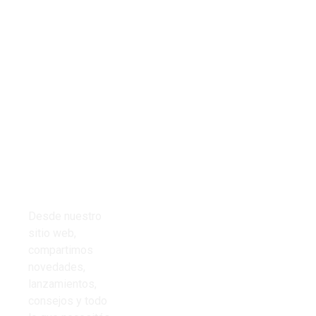
Tienda
Links del
Todos los
sitio
productos
Inicio
Cables
Presupuestos
Desde nuestro
Cinta aisladora
sitio web,
Nosotros
compartimos
Corrugado PVC
novedades,
Contacto
lanzamientos,
Iluminación
consejos y todo
Preguntas