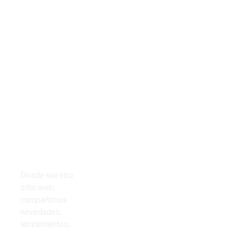
Tienda
Links del
Todos los
sitio
productos
Inicio
Cables
Presupuestos
Desde nuestro
Cinta aisladora
sitio web,
Nosotros
compartimos
Corrugado PVC
novedades,
Contacto
lanzamientos,
Iluminación