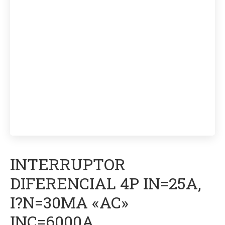
INTERRUPTOR
DIFERENCIAL 4P IN=25A,
I?N=30MA «AC»
INC=6000A