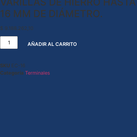
VARILLAS DE HIERRO HASTA
16 MM DE DIÁMETRO.
$
9.188.262,10
AÑADIR AL CARRITO
SKU
EC-16
Categoría
Terminales