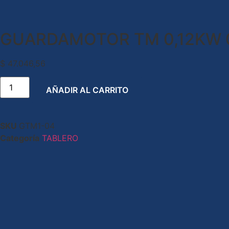
GUARDAMOTOR TM 0,12KW 0
$
47.046,56
AÑADIR AL CARRITO
SKU
GTM1-04
Categoría
TABLERO