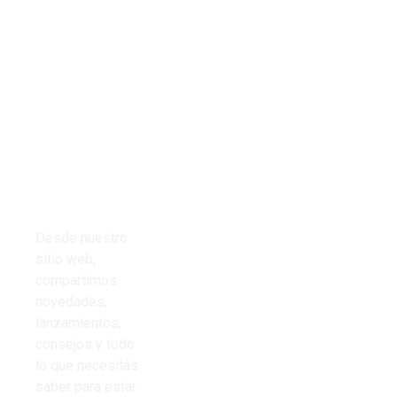
Tienda
Links del
Todos los
sitio
productos
Inicio
Cables
Presupuestos
Desde nuestro
Cinta aisladora
sitio web,
Nosotros
compartimos
Corrugado PVC
novedades,
Contacto
lanzamientos,
Iluminación
consejos y todo
Preguntas
lo que necesitás
Frecuentes
saber para estar