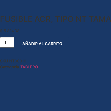
FUSIBLE ACR, TIPO NT TAM
$
5.814,08
AÑADIR AL CARRITO
SKU
NT00010
Categoría
TABLERO