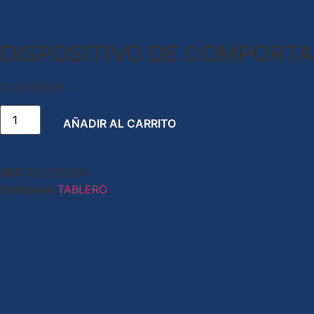
DISPOSITIVO DE COMPORT
$
40.698,56
AÑADIR AL CARRITO
SKU
TELE102BM
Categoría
TABLERO