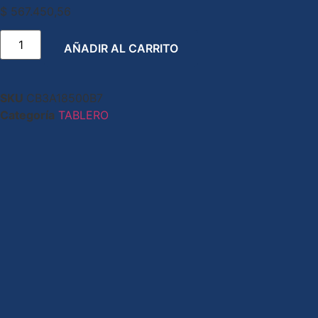
$
567.450,56
AÑADIR AL CARRITO
SKU
CB3A18500B7
Categoría
TABLERO