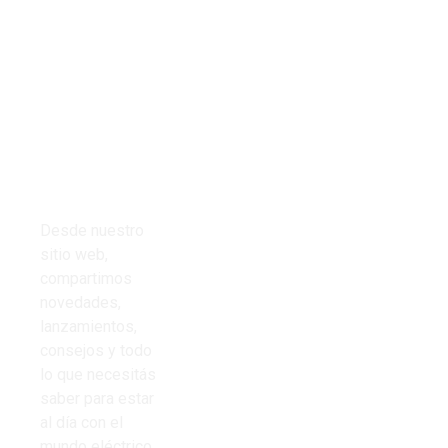
Tienda
Links del
Todos los
sitio
productos
Inicio
Cables
Presupuestos
Desde nuestro
Cinta aisladora
sitio web,
Nosotros
compartimos
Corrugado PVC
novedades,
Contacto
lanzamientos,
Iluminación
consejos y todo
Preguntas
lo que necesitás
Frecuentes
saber para estar
al día con el
mundo eléctrico.