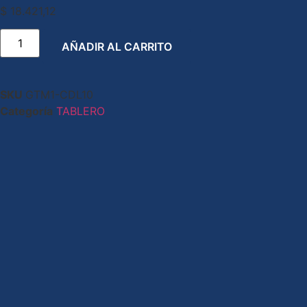
$
18.421,12
AÑADIR AL CARRITO
SKU
GTM1-CDL10
Categoría
TABLERO