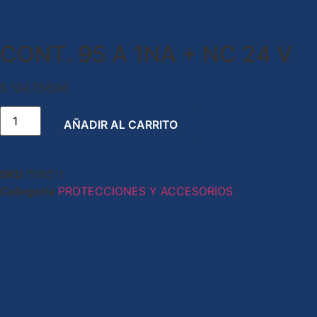
CONT. 95 A 1NA + NC 24 V
$
124.756,96
AÑADIR AL CARRITO
SKU
709511
Categoría
PROTECCIONES Y ACCESORIOS