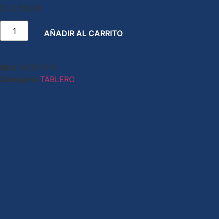
$
12.518,08
AÑADIR AL CARRITO
SKU
SM3D1P16
Categoría
TABLERO