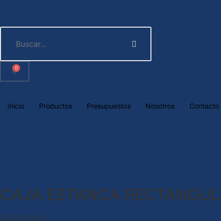
0
Inicio
Productos
Presupuestos
Nosotros
Contacto
CAJA ESTANCA RECTANGULA
$
929.318,11