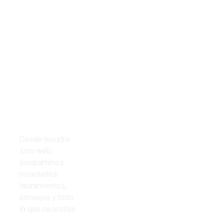
Tienda
Links del
Todos los
sitio
productos
Inicio
Cables
Presupuestos
Desde nuestro
Cinta aisladora
sitio web,
Nosotros
compartimos
Corrugado PVC
novedades,
Contacto
lanzamientos,
Iluminación
consejos y todo
Preguntas
lo que necesitás
Frecuentes