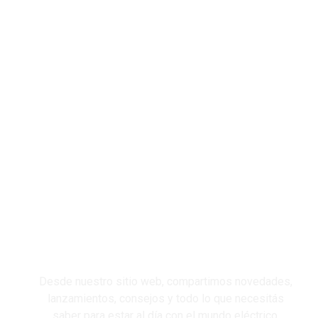
T
C
C
C
I
Desde nuestro sitio web, compartimos novedades,
lanzamientos, consejos y todo lo que necesitás
saber para estar al día con el mundo eléctrico.